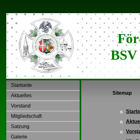
Förd
BSV 
Startseite
Sitemap
Aktuelles
Vorstand
Starts
Mitgliedschaft
Aktue
Satzung
Vorst
Galerie